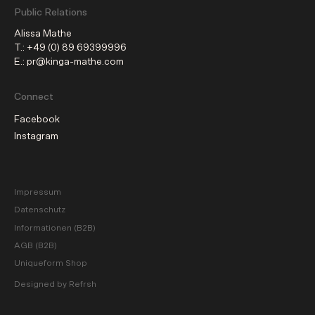
Public Relations
Alissa Mathe
T.: +49 (0) 89 69399996
E.: pr@kinga-mathe.com
Connect
Facebook
Instagram
Impressum
Datenschutz
Informationen (B2B)
AGB (B2B)
Uniqueform Shop
Designed by Refrsh