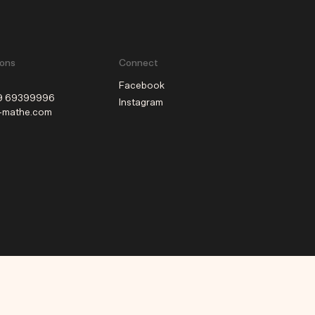
ions
Connect
e
Facebook
 89 69399996
Instagram
a-mathe.com