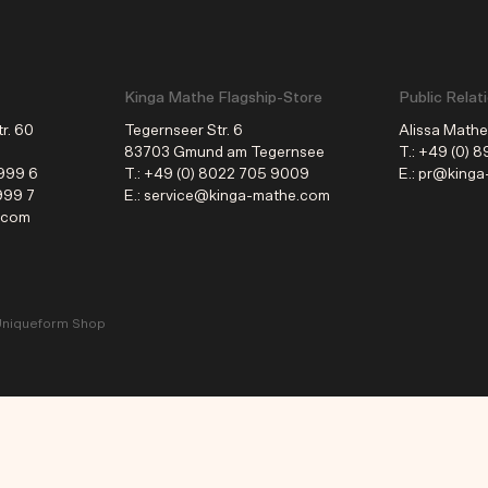
Kinga Mathe Flagship-Store
Public Relat
tr. 60
Tegernseer Str. 6
Alissa Math
83703 Gmund am Tegernsee
T.: +49 (0)
9999 6
T.:
+49 (0) 8022 705 9009
E.: pr@king
999 7
E.: service@kinga-mathe.com
.com
niqueform Shop