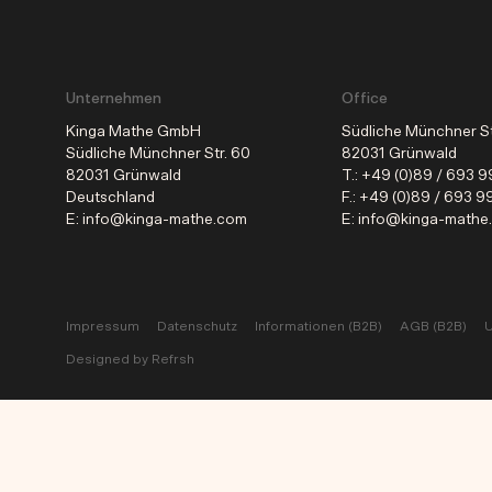
Unternehmen
Office
Kinga Mathe GmbH
Südliche Münchner S
Südliche Münchner Str. 60
82031 Grünwald
82031 Grünwald
T.:
+49 (0)89 / 693 
Deutschland
F.:
+49 (0)89 / 693 9
E: info@kinga-mathe.com
E: info@kinga-mathe
Impressum
Datenschutz
Informationen (B2B)
AGB (B2B)
U
Designed by Refrsh