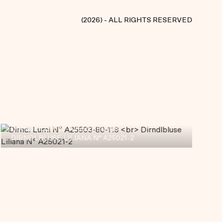
(
2026) - ALL RIGHTS RESERVED
D
DIRNDL LUMI N° A25503-80-118
DIRNDLBLUSE LILIANA N° A25021-2